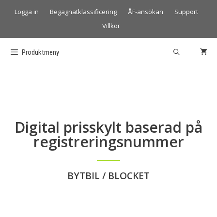
Logga in
Begagnatklassificering
ÅF-ansökan
Support
Villkor
Produktmeny
Digital prisskylt baserad på
registreringsnummer
BYTBIL / BLOCKET