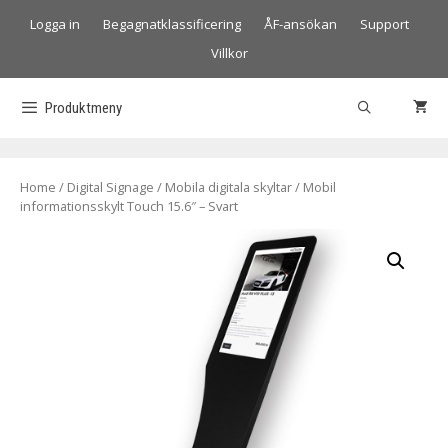
Logga in
Begagnatklassificering
ÅF-ansökan
Support
Villkor
Produktmeny
Home
/
Digital Signage
/
Mobila digitala skyltar
/ Mobil
informationsskylt Touch 15.6″ – Svart