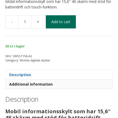
Mobil informationsskylt som har 15,6" 4K skärm med stöd för
batteridrift och touch-funktion.
-
+
Add to cart
20 st i lager
SKU:
SWSST156-A2
Category:
Mobila digitala skyltar
Description
Additional information
Description
Mobil informationsskylt som har 15,6″
4K skärm med stöd för batteridrift.