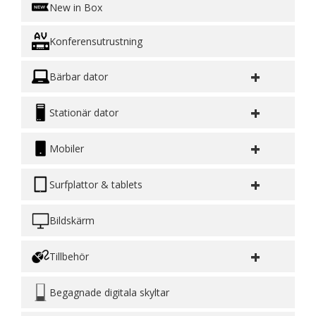
New in Box
Konferensutrustning
+
Bärbar dator
+
Stationär dator
+
Mobiler
+
Surfplattor & tablets
Bildskärm
+
Tillbehör
Begagnade digitala skyltar