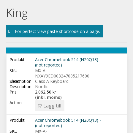
Skip
King
to
content
For perfect view paste shortcode on a page.
Acer Chromebook 514 (N20Q13) -
(not reported)
MX-A-
NXAY9ED003247085217600
Class A Keyboard:
Nordic
2.062,50
kr
(inkl. moms)
Lägg till
Acer Chromebook 514 (N20Q13) -
(not reported)
MX-A-