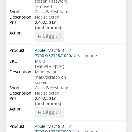
screen,Password
removed
Class B Keyboard:
Not selected
2.462,50
kr
(inkl. moms)
Lägg till
Apple iMac18,3 - i7-
7700K/32768/1000/-/L/all-in-one
MX-B-
DGKV9HJ9J1GQ
Minor wear
mark/scratch on
screen
Class B Keyboard:
Not selected
2.462,50
kr
(inkl. moms)
Lägg till
Apple iMac18,3 - i7-
7700K/32768/2000/-/L/all-in-one