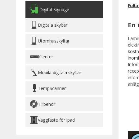
Fulla
Digital Signage
En 
Digitala skyltar
Lamin
Utomhusskyltar
elekt
kostn
Klienter
inomh
Infor
recep
Mobila digitala skyltar
infor
anläg
TempScanner
Tillbehör
Väggfäste för ipad