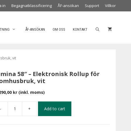
a in
Begagnatklassificering
ÅF-ansökan
Support
Villkor
LTNING
ÅF-ANSÖKAN
OM OSS
KONTAKT
sbruk, vit
mina 58″ – Elektronisk Rollup för
omhusbruk, vit
290,00
kr
(inkl. moms)
-
+
Add to cart