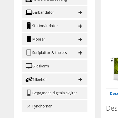
+
Bärbar dator
+
Stationär dator
+
Mobiler
+
Surfplattor & tablets
Bildskärm
+
Tillbehör
Begagnade digitala skyltar
Desc
Desc
Fyndhörnan