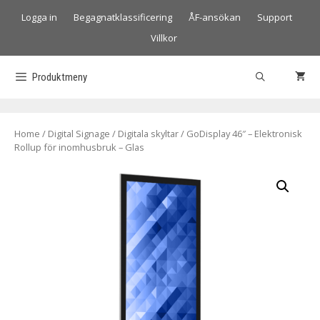
Logga in
Begagnatklassificering
ÅF-ansökan
Support
Villkor
Produktmeny
Home
/
Digital Signage
/
Digitala skyltar
/ GoDisplay 46″ – Elektronisk
Rollup för inomhusbruk – Glas