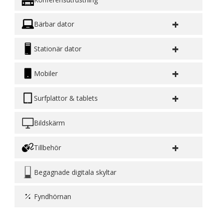
+
Bärbar dator
+
Stationär dator
+
Mobiler
+
Surfplattor & tablets
Bildskärm
+
Tillbehör
Begagnade digitala skyltar
Fyndhörnan