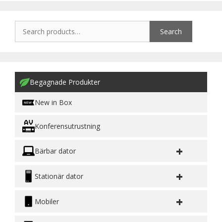
Search
Begagnade Produkter
New in Box
Konferensutrustning
+
Bärbar dator
+
Stationär dator
+
Mobiler