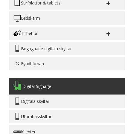
+
Surfplattor & tablets
Bildskärm
+
Tillbehör
Begagnade digitala skyltar
Fyndhörnan
Digital Signage
Digitala skyltar
Utomhusskyltar
Klienter