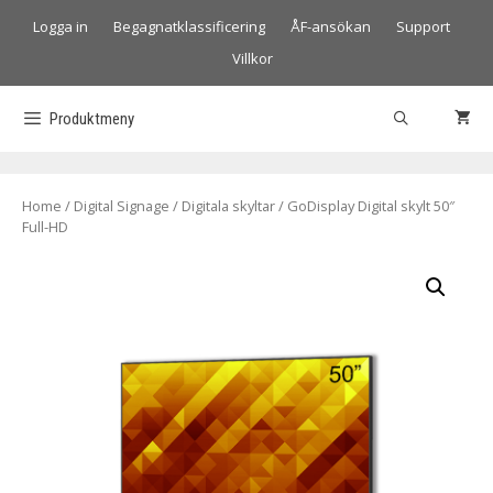
Logga in
Begagnatklassificering
ÅF-ansökan
Support
Villkor
Produktmeny
Home
/
Digital Signage
/
Digitala skyltar
/ GoDisplay Digital skylt 50″
Full-HD