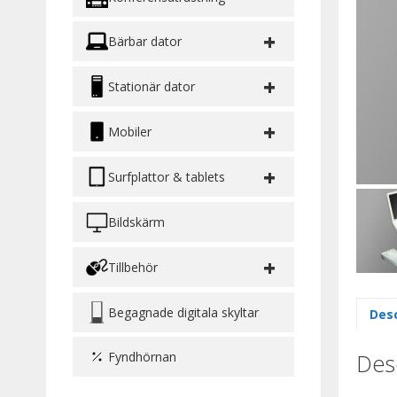
+
Bärbar dator
+
Stationär dator
+
Mobiler
+
Surfplattor & tablets
Bildskärm
+
Tillbehör
Begagnade digitala skyltar
Desc
Desc
Fyndhörnan