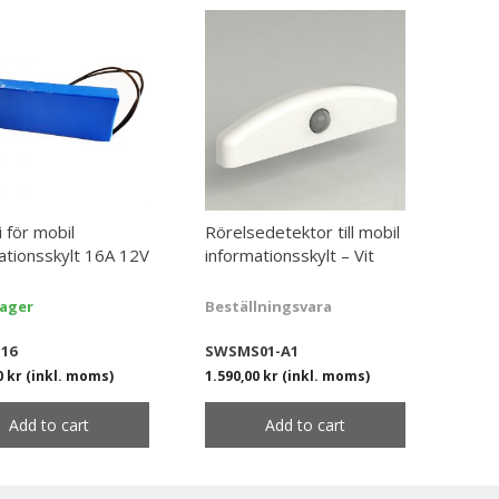
i för mobil
Rörelsedetektor till mobil
ationsskylt 16A 12V
informationsskylt – Vit
 lager
Beställningsvara
16
SWSMS01-A1
0
kr
(inkl. moms)
1.590,00
kr
(inkl. moms)
Add to cart
Add to cart