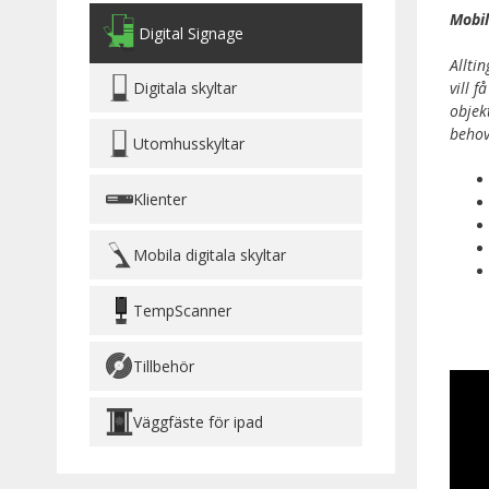
Mobil
Digital Signage
Allti
vill 
Digitala skyltar
objek
behov
Utomhusskyltar
Klienter
Mobila digitala skyltar
TempScanner
Tillbehör
Väggfäste för ipad