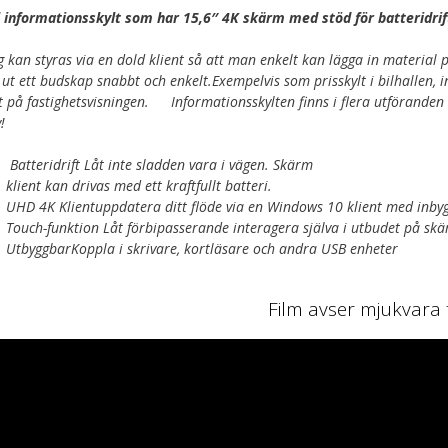
 informationsskylt som har 15,6″ 4K skärm med stöd för batteridrif
ng kan styras via en dold klient så att man enkelt kan lägga in material
få ut ett budskap snabbt och enkelt.Exempelvis som prisskylt i bilhallen, i
t på fastighetsvisningen. Informationsskylten finns i flera utföranden 
!
Batteridrift Låt inte sladden vara i vägen. Skärm
klient kan drivas med ett kraftfullt batteri.
UHD 4K Klientuppdatera ditt flöde via en Windows 10 klient med inbyg
Touch-funktion Låt förbipasserande interagera själva i utbudet på sk
UtbyggbarKoppla i skrivare, kortläsare och andra USB enheter
Film avser mjukvara ti