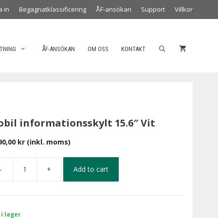
a in
Begagnatklassificering
ÅF-ansökan
Support
Villkor
LTNING
ÅF-ANSÖKAN
OM OSS
KONTAKT
bil informationsskylt 15.6″ Vit
90,00
kr
(inkl. moms)
-
+
Add to cart
 i lager