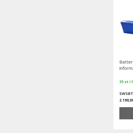
Batter
inform
35 st i
SWSBT
2.190,0