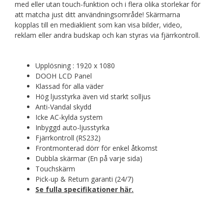
med eller utan touch-funktion och i flera olika storlekar för
att matcha just ditt användningsområde! Skärmarna
kopplas till en mediaklient som kan visa bilder, video,
reklam eller andra budskap och kan styras via fjärrkontroll.
Upplösning : 1920 x 1080
DOOH LCD Panel
Klassad för alla väder
Hög ljusstyrka även vid starkt solljus
Anti-Vandal skydd
Icke AC-kylda system
Inbyggd auto-ljusstyrka
Fjärrkontroll (RS232)
Frontmonterad dörr för enkel åtkomst
Dubbla skärmar (En på varje sida)
Touchskärm
Pick-up & Return garanti (24/7)
Se fulla specifikationer här.