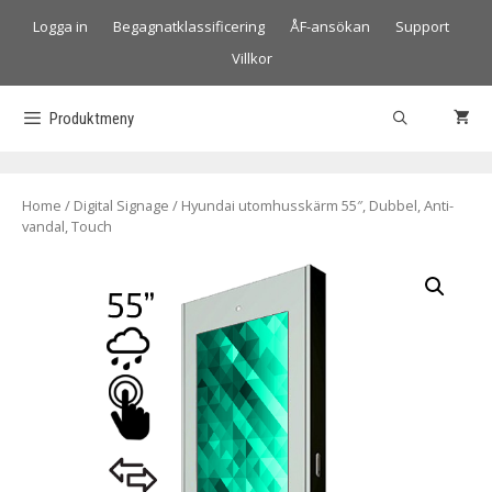
Logga in
Begagnatklassificering
ÅF-ansökan
Support
Villkor
Produktmeny
Home
/
Digital Signage
/ Hyundai utomhusskärm 55″, Dubbel, Anti-
vandal, Touch