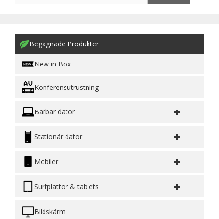
Begagnade Produkter
New in Box
Konferensutrustning
+
Bärbar dator
+
Stationär dator
+
Mobiler
+
Surfplattor & tablets
Bildskärm