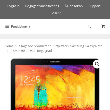
Logga in
Begagnatklassificering
ÅF-ansökan
Support
Villkor
Produktmeny
Home
/
Begagnade produkter
/
Surfplattor
/ Samsung Galaxy Note
10,1″ SM-P605 , 16GB, Begagnad