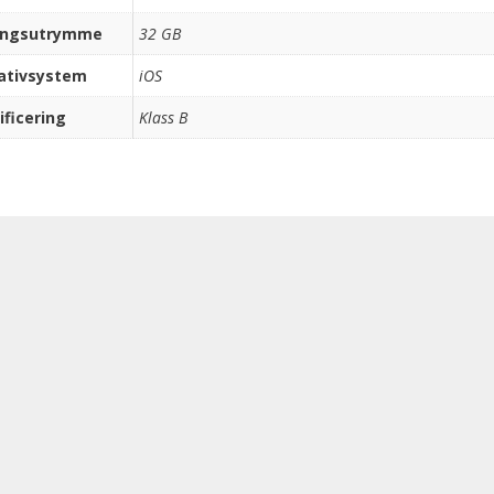
ingsutrymme
32 GB
ativsystem
iOS
ificering
Klass B