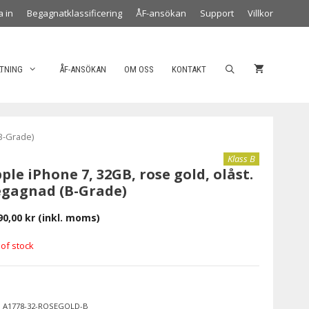
a in
Begagnatklassificering
ÅF-ansökan
Support
Villkor
LTNING
ÅF-ANSÖKAN
OM OSS
KONTAKT
(B-Grade)
Klass B
ple iPhone 7, 32GB, rose gold, olåst.
gagnad (B-Grade)
90,00
kr
(inkl. moms)
 of stock
:
A1778-32-ROSEGOLD-B