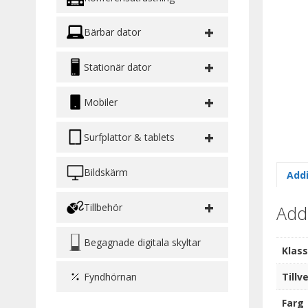
+
Bärbar dator
+
Stationär dator
+
Mobiler
+
Surfplattor & tablets
Bildskärm
Addi
+
Tillbehör
Addi
Begagnade digitala skyltar
Klass
Tillv
Fyndhörnan
Farg