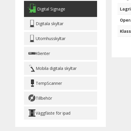
Lagr
Digital Signage
Oper
Digitala skyltar
Klass
Utomhusskyltar
Klienter
Mobila digitala skyltar
TempScanner
Tillbehör
Väggfäste för ipad