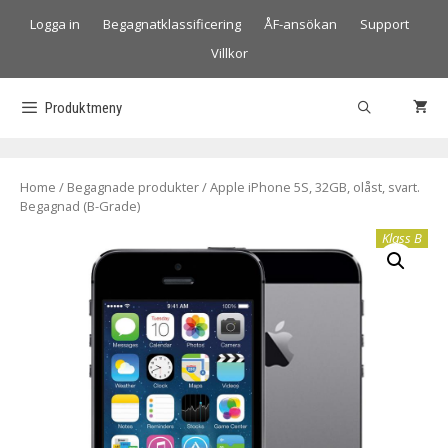
Logga in
Begagnatklassificering
ÅF-ansökan
Support
Villkor
Produktmeny
Home
/
Begagnade produkter
/ Apple iPhone 5S, 32GB, olåst, svart.
Begagnad (B-Grade)
Klass B