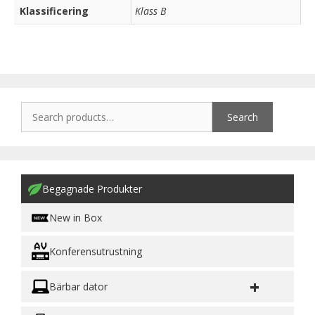
Klassificering
Klass B
Search
Begagnade Produkter
New in Box
Konferensutrustning
+
Bärbar dator