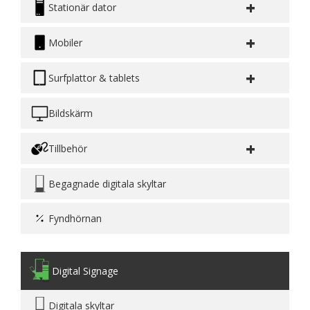
+
Stationär dator
+
Mobiler
+
Surfplattor & tablets
Bildskärm
+
Tillbehör
Begagnade digitala skyltar
Fyndhörnan
Digital Signage
Digitala skyltar