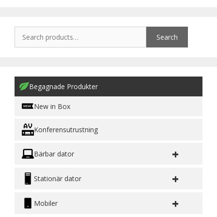
Search
Begagnade Produkter
New in Box
Konferensutrustning
+
Bärbar dator
+
Stationär dator
+
Mobiler