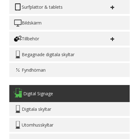
+
Surfplattor & tablets
Bildskärm
+
Tillbehör
Begagnade digitala skyltar
Fyndhörnan
Digital Signage
Digitala skyltar
Utomhusskyltar