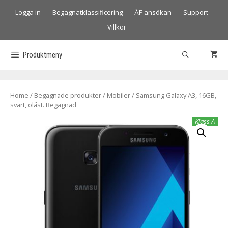
Logga in
Begagnatklassificering
ÅF-ansökan
Support
Villkor
Produktmeny
Home
/
Begagnade produkter
/
Mobiler
/ Samsung Galaxy A3, 16GB,
svart, olåst. Begagnad
Klass A