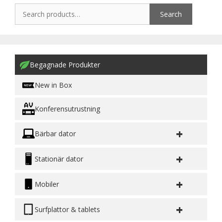
Search
Begagnade Produkter
New in Box
Konferensutrustning
+
Bärbar dator
+
Stationär dator
+
Mobiler
+
Surfplattor & tablets