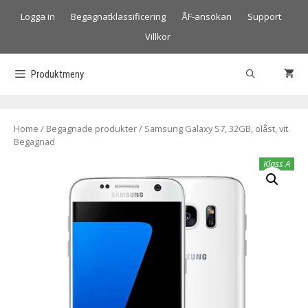
Logga in
Begagnatklassificering
ÅF-ansökan
Support
Villkor
Produktmeny
Home
/
Begagnade produkter
/ Samsung Galaxy S7, 32GB, olåst, vit.
Begagnad
Klass A