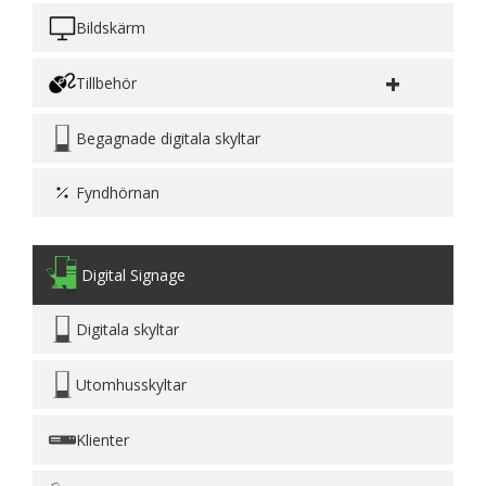
Bildskärm
+
Tillbehör
Begagnade digitala skyltar
Fyndhörnan
Digital Signage
Digitala skyltar
Utomhusskyltar
Klienter