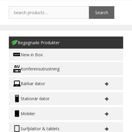
Search
Begagnade Produkter
New in Box
Konferensutrustning
+
Bärbar dator
+
Stationär dator
+
Mobiler
+
Surfplattor & tablets