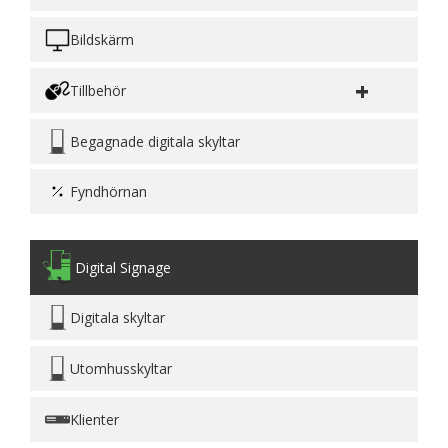
Bildskärm
+
Tillbehör
Begagnade digitala skyltar
Fyndhörnan
Digital Signage
Digitala skyltar
Utomhusskyltar
Klienter