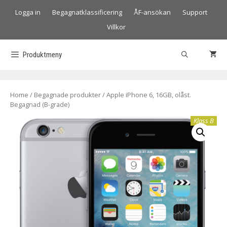
Logga in
Begagnatklassificering
ÅF-ansökan
Support
Villkor
Produktmeny
Home
/
Begagnade produkter
/ Apple iPhone 6, 16GB, olåst.
Begagnad (B-grade)
Klass B