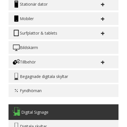
+
Stationär dator
+
Mobiler
+
Surfplattor & tablets
Bildskärm
+
Tillbehör
Begagnade digitala skyltar
Fyndhörnan
Digital Signage
Digitala skyltar