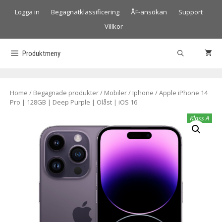
Logga in
Begagnatklassificering
ÅF-ansökan
Support
Villkor
Produktmeny
Home
/
Begagnade produkter
/
Mobiler
/
Iphone
/ Apple iPhone 14
Pro | 128GB | Deep Purple | Olåst | iOS 16
Klass A