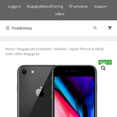
Logga in
Begagnatklassificering
ÅF-ansökan
Support
Villkor
Produktmeny
Home
/
Begagnade produkter
/
Mobiler
/ Apple iPhone 8, 64GB,
svart, olåst. Begagnad
Klass A