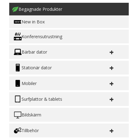
Begagnade Produkter
New in Box
Konferensutrustning
+
Bärbar dator
+
Stationär dator
+
Mobiler
+
Surfplattor & tablets
Bildskärm
+
Tillbehör