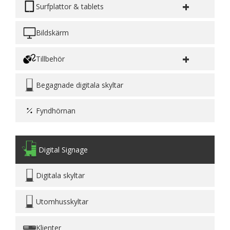
+
Surfplattor & tablets
Bildskärm
+
Tillbehör
Begagnade digitala skyltar
Fyndhörnan
Digital Signage
Digitala skyltar
Utomhusskyltar
Klienter