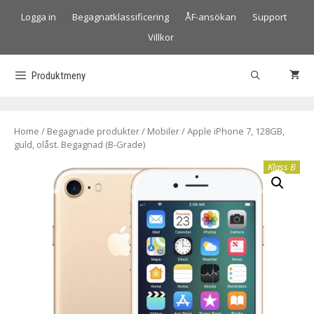
Logga in
Begagnatklassificering
ÅF-ansökan
Support
Villkor
Produktmeny
Home
/
Begagnade produkter
/
Mobiler
/ Apple iPhone 7, 128GB,
guld, olåst. Begagnad (B-Grade)
Klass B