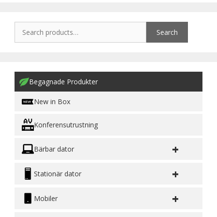
Search
Begagnade Produkter
New in Box
Konferensutrustning
+
Bärbar dator
+
Stationär dator
+
Mobiler