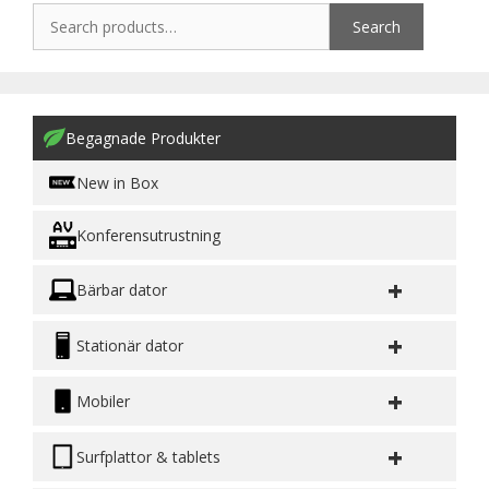
Search
Begagnade Produkter
New in Box
Konferensutrustning
+
Bärbar dator
+
Stationär dator
+
Mobiler
+
Surfplattor & tablets