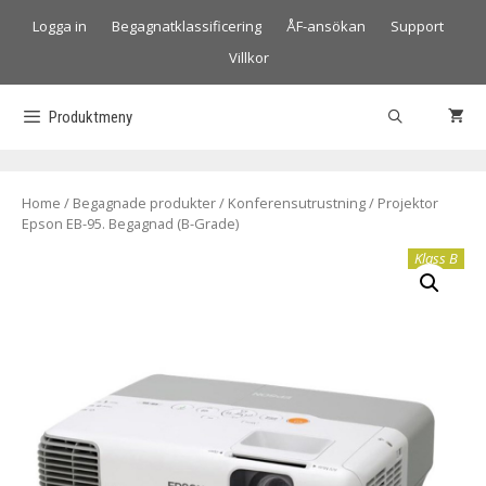
Logga in
Begagnatklassificering
ÅF-ansökan
Support
Villkor
Produktmeny
Home
/
Begagnade produkter
/
Konferensutrustning
/ Projektor
Epson EB-95. Begagnad (B-Grade)
Klass B