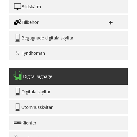
Bildskärm
+
Tillbehör
Begagnade digitala skyltar
Fyndhörnan
Digital Signage
Digitala skyltar
Utomhusskyltar
Klienter