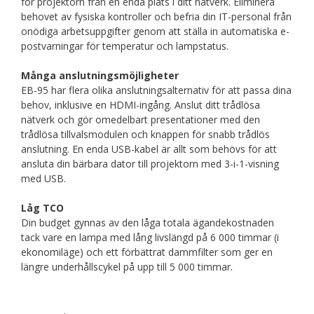
för projektorn från en enda plats i ditt nätverk. Eliminera
behovet av fysiska kontroller och befria din IT-personal från
onödiga arbetsuppgifter genom att ställa in automatiska e-
postvarningar för temperatur och lampstatus.
Många anslutningsmöjligheter
EB-95 har flera olika anslutningsalternativ för att passa dina
behov, inklusive en HDMI-ingång. Anslut ditt trådlösa
nätverk och gör omedelbart presentationer med den
trådlösa tillvalsmodulen och knappen för snabb trådlös
anslutning. En enda USB-kabel är allt som behövs för att
ansluta din bärbara dator till projektorn med 3-i-1-visning
med USB.
Låg TCO
Din budget gynnas av den låga totala ägandekostnaden
tack vare en lampa med lång livslängd på 6 000 timmar (i
ekonomiläge) och ett förbättrat dammfilter som ger en
längre underhållscykel på upp till 5 000 timmar.