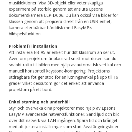
musiklektioner. Visa 3D-objekt eller vetenskapliga
experiment på storbild genom att ansluta Epsons
dokumentkamera ELP-DC06. Du kan också visa bilder för
klassen genom att projicera direkt från en USB-enhet,
kamera eller bärbar hårddisk med EasyMP:s
bildspelsfunktion.
Problemfri installation
Att installera EB-95 är enkelt hur ditt klassrum än ser ut.
Även om projektorn är placerad snett mot duken kan du
snabbt rätta till bilden med hjälp av automatisk vertikal och
manuell horisontell keystone-korrigering. Projektorns
utdragbara fot ger stöd för en lutningsvinkel på upp till 16
grader vilket dessutom gör det enkelt att använda
projektorn på ett bord.
Enkel styrning och underhåll
Styr och övervaka dina projektorer med hjälp av Epsons
EasyMP avancerade nätverksfunktioner. Sänd ljud och bild
över ditt nätverk via LAN-ingången. Spara tid och krångel
med att justera inställningar som start-/avstängningstider