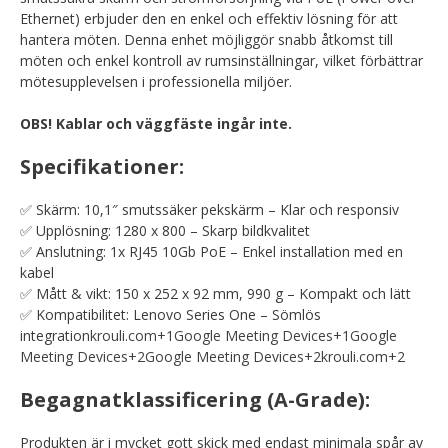
Ethernet) erbjuder den en enkel och effektiv lösning för att
hantera möten.
Denna enhet möjliggör snabb åtkomst till
möten och enkel kontroll av rumsinställningar, vilket förbättrar
mötesupplevelsen i professionella miljöer.
OBS! Kablar och väggfäste ingår inte.
Specifikationer:
✅ Skärm:
10,1″ smutssäker pekskärm – Klar och responsiv
✅ Upplösning:
1280 x 800 – Skarp bildkvalitet
✅ Anslutning:
1x RJ45 10Gb PoE – Enkel installation med en
kabel
✅ Mått & vikt:
150 x 252 x 92 mm, 990 g – Kompakt och lätt
✅ Kompatibilitet:
Lenovo Series One – Sömlös
integration
krouli.com
+1
Google Meeting Devices
+1
Google
Meeting Devices
+2
Google Meeting Devices
+2
krouli.com
+2
Begagnatklassificering (A-Grade):
Produkten är i mycket gott skick med endast minimala spår av