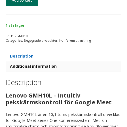
Add to cart
1 st i lager
SKU:
L-GMH10L
Categories:
Begagnade produkter
,
Konferensutrustning
Description
Additional information
Description
Lenovo GMH10L – Intuitiv
pekskärmskontroll för Google Meet
Lenovo GMH10L är en 10,1-tums pekskärmskontroll utvecklad
för Google Meet Series One-konferenssystem.
Med sin
smutssäkra skärm och strömförsörjning via PoE (Power over