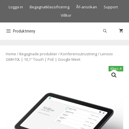
Logga in
Begagnatklassificering
ÅF-ansökan
Support
Villkor
Produktmeny
Home
/
Begagnade produkter
/
Konferensutrustning
/ Lenovo
GMH10L | 10,1″ Touch | PoE | Google Meet
Klass A