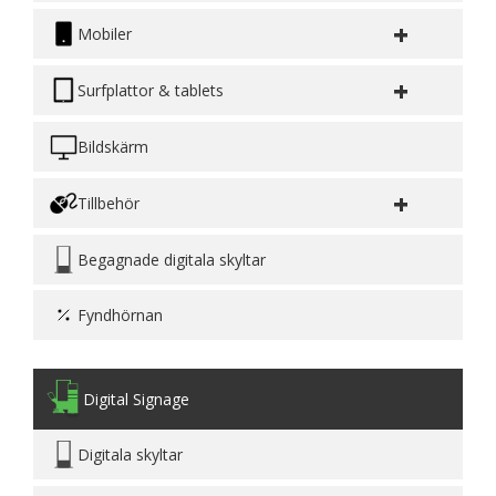
+
Mobiler
+
Surfplattor & tablets
Bildskärm
+
Tillbehör
Begagnade digitala skyltar
Fyndhörnan
Digital Signage
Digitala skyltar