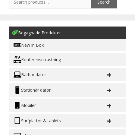
Search
Begagnade Produkter
New in Box
Konferensutrustning
+
Bärbar dator
+
Stationär dator
+
Mobiler
+
Surfplattor & tablets