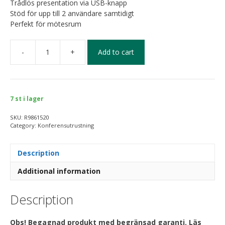
Trådlös presentation via USB-knapp
Stöd för upp till 2 användare samtidigt
Perfekt för mötesrum
-
+
Add to cart
7 st i lager
SKU:
R9861520
Category:
Konferensutrustning
Description
Additional information
Description
Obs! Begagnad produkt med begränsad garanti. Läs