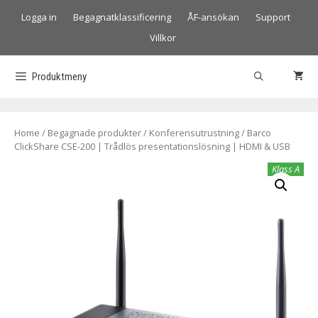
Logga in
Begagnatklassificering
ÅF-ansökan
Support
Villkor
Produktmeny
Home
/
Begagnade produkter
/
Konferensutrustning
/ Barco
ClickShare CSE-200 | Trådlös presentationslösning | HDMI & USB
Klass A