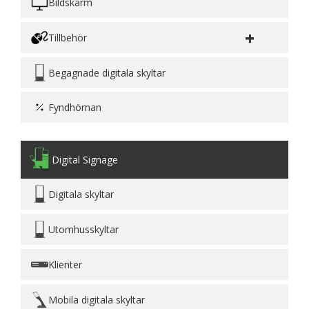
Bildskärm
+
Tillbehör
Begagnade digitala skyltar
Fyndhörnan
Digital Signage
Digitala skyltar
Utomhusskyltar
Klienter
Mobila digitala skyltar