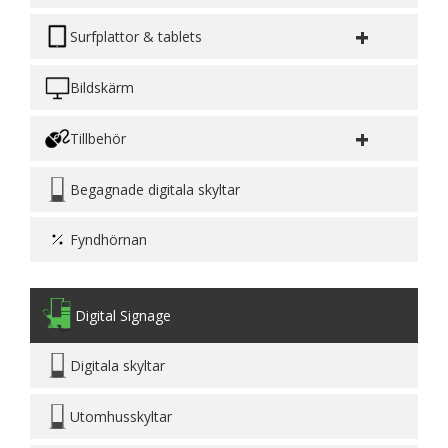
+
Surfplattor & tablets
Bildskärm
+
Tillbehör
Begagnade digitala skyltar
Fyndhörnan
Digital Signage
Digitala skyltar
Utomhusskyltar