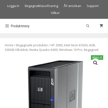
Logga in
Begagnatklassificering
ÅF-ansökan
Support
Villkor
Produktmeny
Home
/
Begagnade produkter
/ HP Z600, Intel Xeon E5630, 6GB,
500GB Hårddisk, Nvidia Quadro K600, Windows 10 Pro. Begagnad
Klass A