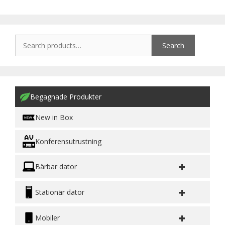
Search
Begagnade Produkter
New in Box
Konferensutrustning
+
Bärbar dator
+
Stationär dator
+
Mobiler