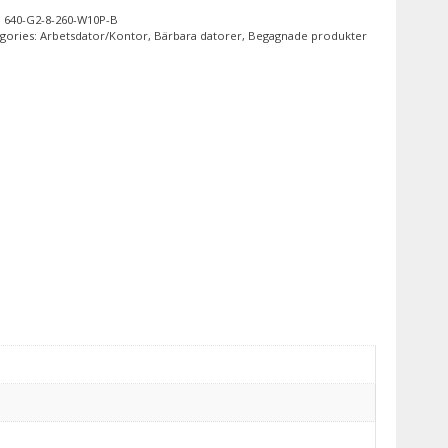
:
640-G2-8-260-W10P-B
gories:
Arbetsdator/Kontor
,
Bärbara datorer
,
Begagnade produkter