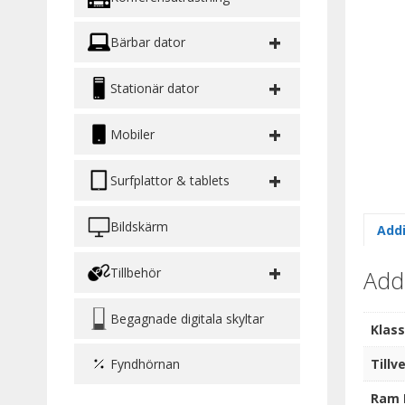
+
Bärbar dator
+
Stationär dator
+
Mobiler
+
Surfplattor & tablets
Bildskärm
Addi
+
Tillbehör
Addi
Begagnade digitala skyltar
Klass
Tillv
Fyndhörnan
Ram 