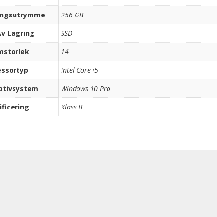
ingsutrymme
256 GB
Av Lagring
SSD
mstorlek
14
essortyp
Intel Core i5
ativsystem
Windows 10 Pro
ificering
Klass B