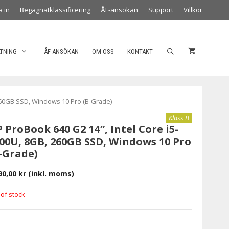
a in
Begagnatklassificering
ÅF-ansökan
Support
Villkor
LTNING
ÅF-ANSÖKAN
OM OSS
KONTAKT
 260GB SSD, Windows 10 Pro (B-Grade)
Klass B
 ProBook 640 G2 14″, Intel Core i5-
00U, 8GB, 260GB SSD, Windows 10 Pro
-Grade)
90,00
kr
(inkl. moms)
 of stock