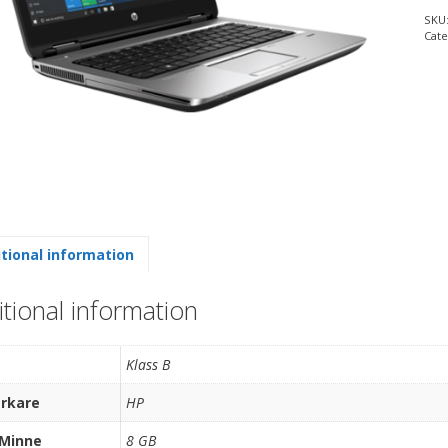
SKU
Cate
tional information
tional information
Klass B
erkare
HP
Minne
8 GB