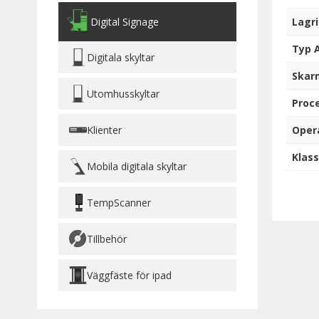
Lagr
Digital Signage
Typ 
Digitala skyltar
Skar
Utomhusskyltar
Proc
Oper
Klienter
Klass
Mobila digitala skyltar
TempScanner
Tillbehör
Väggfäste för ipad