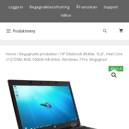
Logga in
Begagnatklassificering
ÅF-ansökan
Support
Villkor
Produktmeny
Home
/
Begagnade produkter
/ HP Elitebook 8540w, 15,6″, Intel Core
i7-Q720M, 8GB, 500GB Hårddisk, Windows 7 Pro. Begagnad
Klass A