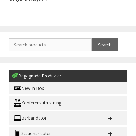
Search
Begagnade Produkter
New in Box
Konferensutrustning
+
Bärbar dator
+
Stationär dator