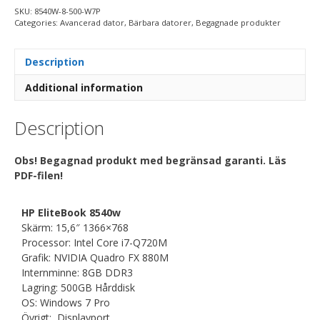
SKU:
8540W-8-500-W7P
Categories:
Avancerad dator
,
Bärbara datorer
,
Begagnade produkter
Description
Additional information
Description
Obs! Begagnad produkt med begränsad garanti. Läs
PDF-filen!
HP EliteBook 8540w
Skärm: 15,6″ 1366×768
Processor: Intel Core i7-Q720M
Grafik: NVIDIA Quadro FX 880M
Internminne: 8GB DDR3
Lagring: 500GB Hårddisk
OS: Windows 7 Pro
Övrigt: Displayport