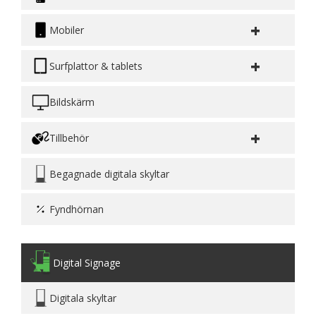
+
Mobiler
+
Surfplattor & tablets
Bildskärm
+
Tillbehör
Begagnade digitala skyltar
Fyndhörnan
Digital Signage
Digitala skyltar