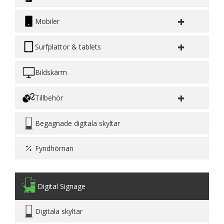
+
Mobiler
+
Surfplattor & tablets
Bildskärm
+
Tillbehör
Begagnade digitala skyltar
Fyndhörnan
Digital Signage
Digitala skyltar