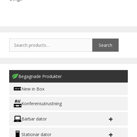
Search
Begagnade Produkter
New in Box
Konferensutrustning
+
Bärbar dator
+
Stationär dator