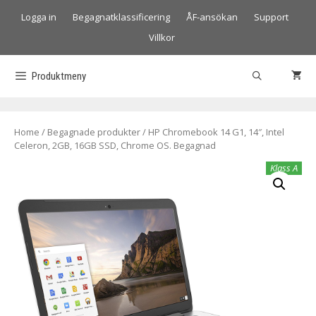
Logga in
Begagnatklassificering
ÅF-ansökan
Support
Villkor
Produktmeny
Home
/
Begagnade produkter
/ HP Chromebook 14 G1, 14″, Intel
Celeron, 2GB, 16GB SSD, Chrome OS. Begagnad
Klass A