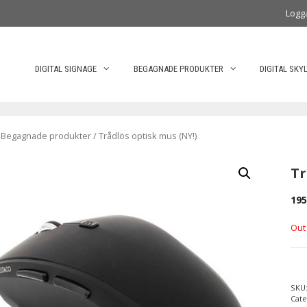
Logg
DIGITAL SIGNAGE
BEGAGNADE PRODUKTER
DIGITAL SKY
/
Begagnade produkter
/ Trådlös optisk mus (NY!)
Tr
195
Out
SKU
Cate