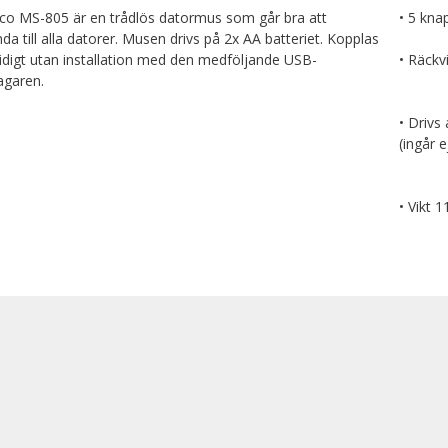
co MS-805 är en trådlös datormus som går bra att
• 5 kna
da till alla datorer. Musen drivs på 2x AA batteriet. Kopplas
idigt utan installation med den medföljande USB-
• Räckv
agaren.
• Drivs
(ingår e
• Vikt 