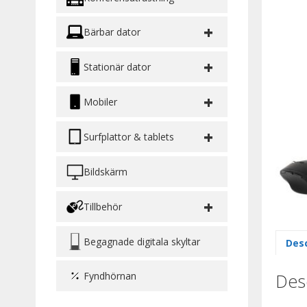
+
Bärbar dator
+
Stationär dator
+
Mobiler
+
Surfplattor & tablets
Bildskärm
+
Tillbehör
Begagnade digitala skyltar
Desc
Desc
Fyndhörnan