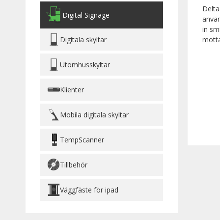
Delta
Digital Signage
använ
in sm
mott
Digitala skyltar
Utomhusskyltar
Klienter
Mobila digitala skyltar
TempScanner
Tillbehör
Väggfäste för ipad