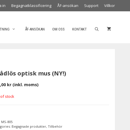
a in
Begagnatklassificering
ÅF-ansökan
Support
Villkor
LTNING
ÅF-ANSÖKAN
OM OSS
KONTAKT
ådlös optisk mus (NY!)
,00
kr
(inkl. moms)
 of stock
:
MS-805
gories:
Begagnade produkter
,
Tillbehör