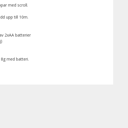
ppar med scroll.
idd upp till 10m.
 av 2xAA batterier
j)
118g med batteri.