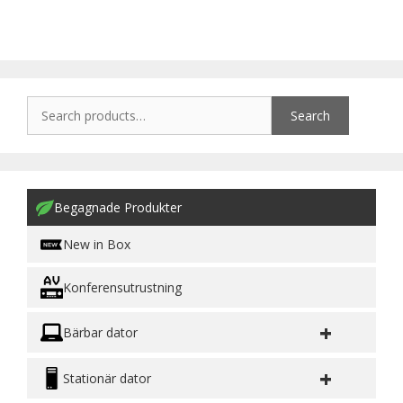
Search
Begagnade Produkter
New in Box
Konferensutrustning
+
Bärbar dator
+
Stationär dator