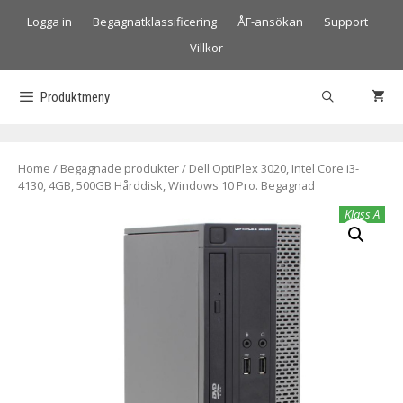
Logga in
Begagnatklassificering
ÅF-ansökan
Support
Villkor
Produktmeny
Home
/
Begagnade produkter
/ Dell OptiPlex 3020, Intel Core i3-
4130, 4GB, 500GB Hårddisk, Windows 10 Pro. Begagnad
Klass A