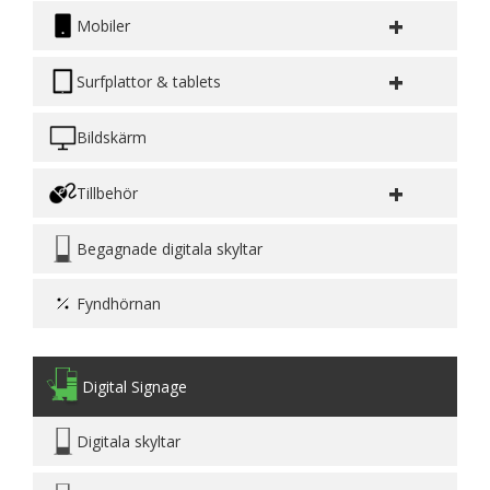
+
Mobiler
+
Surfplattor & tablets
Bildskärm
+
Tillbehör
Begagnade digitala skyltar
Fyndhörnan
Digital Signage
Digitala skyltar