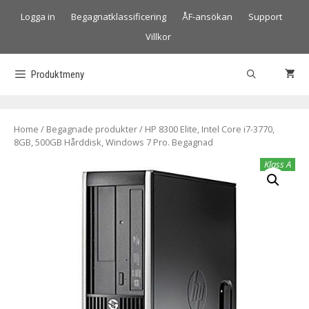
Logga in
Begagnatklassificering
ÅF-ansökan
Support
Villkor
Produktmeny
Home
/
Begagnade produkter
/ HP 8300 Elite, Intel Core i7-3770,
8GB, 500GB Hårddisk, Windows 7 Pro. Begagnad
Klass A