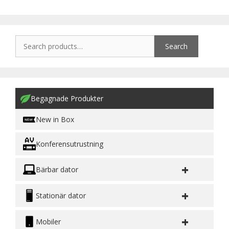
Search
Begagnade Produkter
New in Box
Konferensutrustning
+
Bärbar dator
+
Stationär dator
+
Mobiler