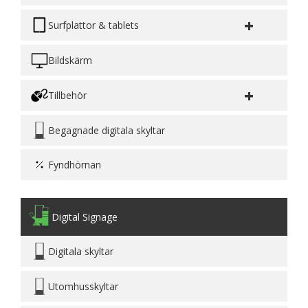
+
Surfplattor & tablets
Bildskärm
+
Tillbehör
Begagnade digitala skyltar
Fyndhörnan
Digital Signage
Digitala skyltar
Utomhusskyltar