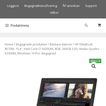
Logga in
Begagnatklassificering
ÅF-ansökan
Support
Villkor
Produktmeny
Home
/
Begagnade produkter
/
Bärbara datorer
/ HP EliteBook
8570W, 15,6″, Intel Core i7-3630QM, 8GB, 260GB SSD, Nvidia Quadro
K2000M, Windows 10 Pro. Begagnad
Klass A