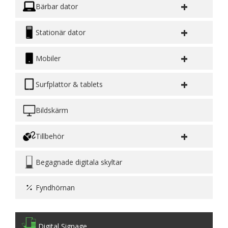
+
Bärbar dator
+
Stationär dator
+
Mobiler
+
Surfplattor & tablets
Bildskärm
+
Tillbehör
Begagnade digitala skyltar
Fyndhörnan
Digital Signage