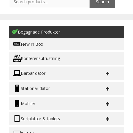
Search
Begagnade Produkter
New in Box
Konferensutrustning
+
Bärbar dator
+
Stationär dator
+
Mobiler
+
Surfplattor & tablets