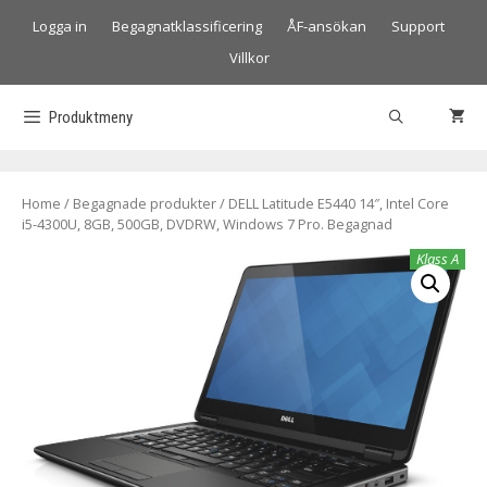
Logga in
Begagnatklassificering
ÅF-ansökan
Support
Villkor
Produktmeny
Home
/
Begagnade produkter
/ DELL Latitude E5440 14″, Intel Core
i5-4300U, 8GB, 500GB, DVDRW, Windows 7 Pro. Begagnad
Klass A