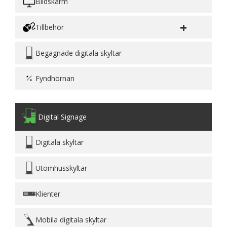
Bildskärm
+
Tillbehör
Begagnade digitala skyltar
Fyndhörnan
Digital Signage
Digitala skyltar
Utomhusskyltar
Klienter
Mobila digitala skyltar