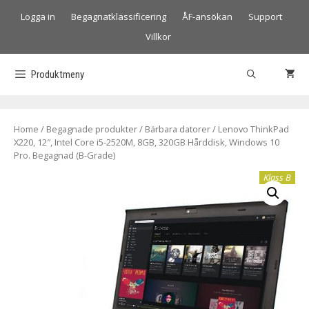
Logga in
Begagnatklassificering
ÅF-ansökan
Support
Villkor
Produktmeny
Home
/
Begagnade produkter
/
Bärbara datorer
/ Lenovo ThinkPad
X220, 12″, Intel Core i5-2520M, 8GB, 320GB Hårddisk, Windows 10
Pro. Begagnad (B-Grade)
Klass B