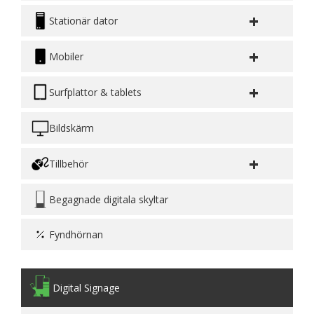
+
Stationär dator
+
Mobiler
+
Surfplattor & tablets
Bildskärm
+
Tillbehör
Begagnade digitala skyltar
Fyndhörnan
Digital Signage