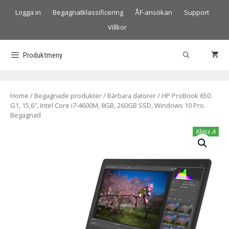
Logga in
Begagnatklassificering
ÅF-ansökan
Support
Villkor
Produktmeny
Home
/
Begagnade produkter
/
Bärbara datorer
/ HP ProBook 650
G1, 15,6″, Intel Core i7-4600M, 8GB, 260GB SSD, Windows 10 Pro.
Begagnad
Klass A