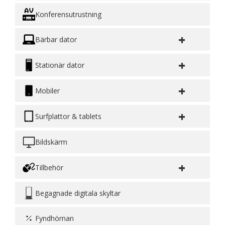
Konferensutrustning
+
Bärbar dator
+
Stationär dator
+
Mobiler
+
Surfplattor & tablets
Bildskärm
+
Tillbehör
Begagnade digitala skyltar
Fyndhörnan