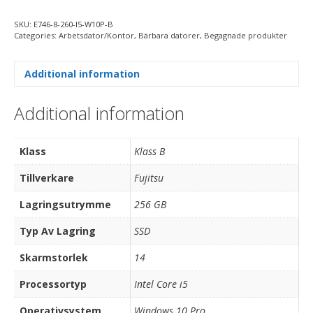
SKU:
E746-8-260-I5-W10P-B
Categories:
Arbetsdator/Kontor
,
Bärbara datorer
,
Begagnade produkter
Additional information
Additional information
Klass
Klass B
Tillverkare
Fujitsu
Lagringsutrymme
256 GB
Typ Av Lagring
SSD
Skarmstorlek
14
Processortyp
Intel Core i5
Operativsystem
Windows 10 Pro