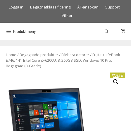
Logga in
Begagnatklassificering
ÅF-ansökan
Support
Villkor
Produktmeny
Home
/
Begagnade produkter
/
Bärbara datorer
/ Fujitsu LifeBook
E746, 14″, Intel Core i5-6200U, 8, 260GB SSD, Windows 10 Pro.
Begagnad (B-Grade)
Klass B