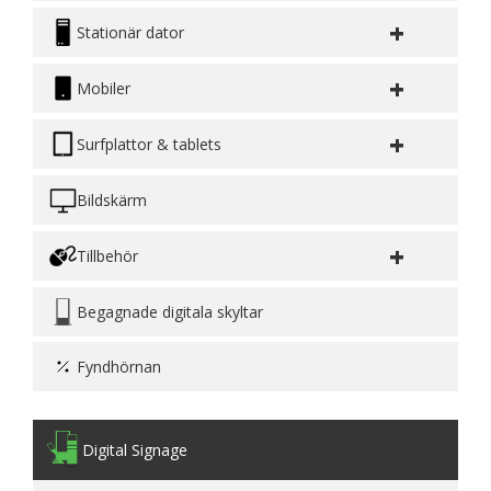
+
Stationär dator
+
Mobiler
+
Surfplattor & tablets
Bildskärm
+
Tillbehör
Begagnade digitala skyltar
Fyndhörnan
Digital Signage