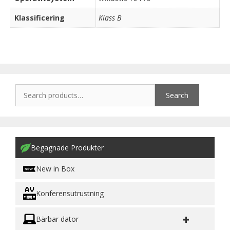
Klassificering
Klass B
Search
Begagnade Produkter
New in Box
Konferensutrustning
+
Bärbar dator