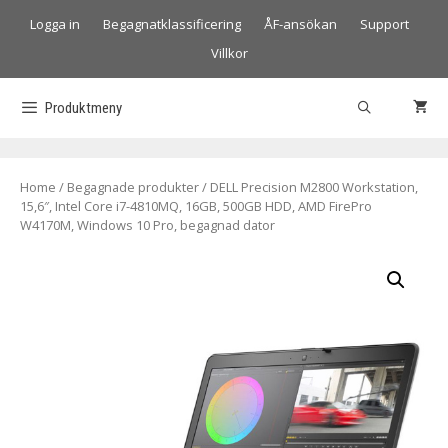
Logga in
Begagnatklassificering
ÅF-ansökan
Support
Villkor
Produktmeny
Home
/
Begagnade produkter
/ DELL Precision M2800 Workstation,
15,6″, Intel Core i7-4810MQ, 16GB, 500GB HDD, AMD FirePro
W4170M, Windows 10 Pro, begagnad dator