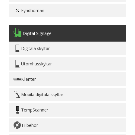
Fyndhörnan
Digital Signage
Digitala skyltar
Utomhusskyltar
Klienter
Mobila digitala skyltar
TempScanner
Tillbehör