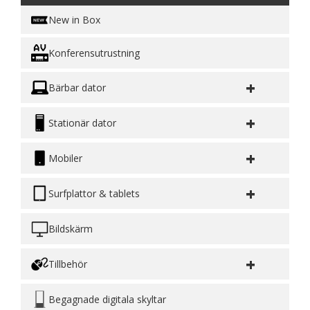
New in Box
Konferensutrustning
+
Bärbar dator
+
Stationär dator
+
Mobiler
+
Surfplattor & tablets
Bildskärm
+
Tillbehör
Begagnade digitala skyltar