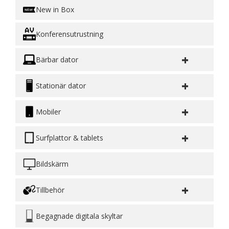
New in Box
Konferensutrustning
+
Bärbar dator
+
Stationär dator
+
Mobiler
+
Surfplattor & tablets
Bildskärm
+
Tillbehör
Begagnade digitala skyltar