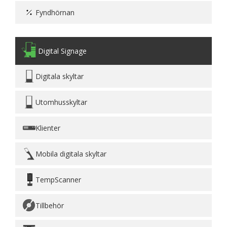
Fyndhörnan
Digital Signage
Digitala skyltar
Utomhusskyltar
Klienter
Mobila digitala skyltar
TempScanner
Tillbehör