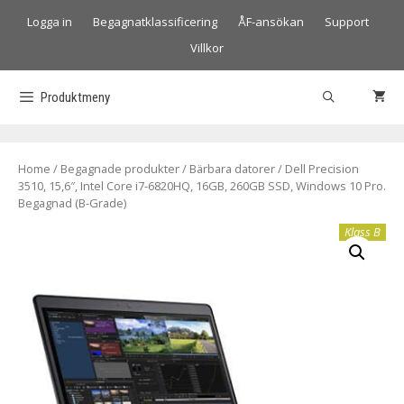
Logga in
Begagnatklassificering
ÅF-ansökan
Support
Villkor
Produktmeny
Home
/
Begagnade produkter
/
Bärbara datorer
/ Dell Precision
3510, 15,6″, Intel Core i7-6820HQ, 16GB, 260GB SSD, Windows 10 Pro.
Begagnad (B-Grade)
Klass B