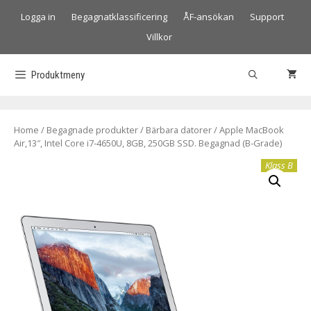
Logga in
Begagnatklassificering
ÅF-ansökan
Support
Villkor
Produktmeny
Home
/
Begagnade produkter
/
Bärbara datorer
/ Apple MacBook
Air,13″, Intel Core i7-4650U, 8GB, 250GB SSD. Begagnad (B-Grade)
Klass B