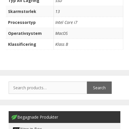
Typ Av Lagring
SSD
Skarmstorlek
13
Processortyp
Intel Core i7
Operativsystem
MacOS
Klassificering
Klass B
Search
Begagnade Produkter
New in Box