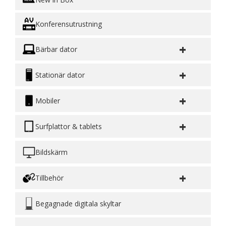
Konferensutrustning
+
Bärbar dator
+
Stationär dator
+
Mobiler
+
Surfplattor & tablets
Bildskärm
+
Tillbehör
Begagnade digitala skyltar