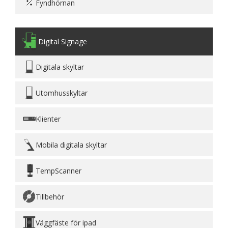
Fyndhörnan
Digital Signage
Digitala skyltar
Utomhusskyltar
Klienter
Mobila digitala skyltar
TempScanner
Tillbehör
Väggfäste för ipad