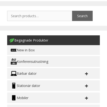
Search
Begagnade Produkter
New in Box
Konferensutrustning
+
Bärbar dator
+
Stationär dator
+
Mobiler