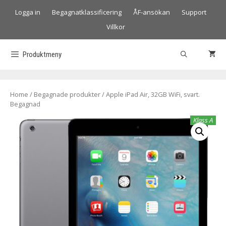
Logga in
Begagnatklassificering
ÅF-ansökan
Support
Villkor
Produktmeny
Home
/
Begagnade produkter
/ Apple iPad Air, 32GB WiFi, svart.
Begagnad
Klass A