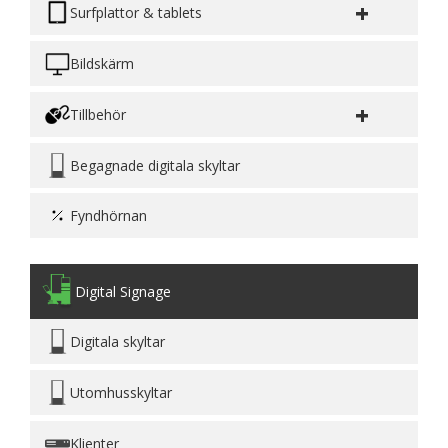
+
Surfplattor & tablets
Bildskärm
+
Tillbehör
Begagnade digitala skyltar
Fyndhörnan
Digital Signage
Digitala skyltar
Utomhusskyltar
Klienter