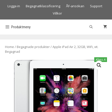
Logga in
Begagnatklassificering
ÅF-ansökan
Support
Villkor
Produktmeny
Home
/
Begagnade produkter
/ Apple iPad Air 2, 32GB, WiFi, vit.
Begagnad
Klass A