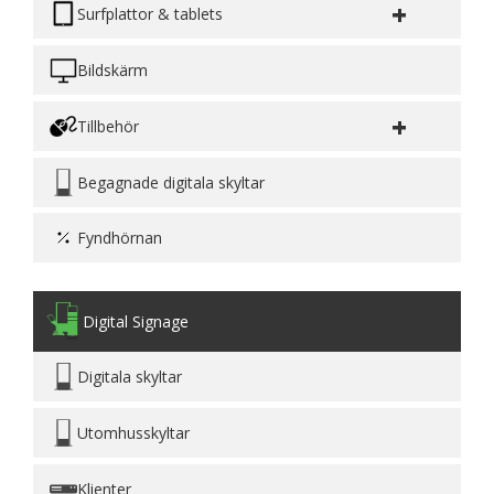
+
Surfplattor & tablets
Bildskärm
+
Tillbehör
Begagnade digitala skyltar
Fyndhörnan
Digital Signage
Digitala skyltar
Utomhusskyltar
Klienter