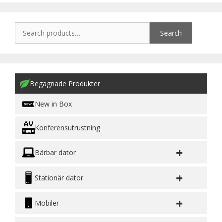
Search
Begagnade Produkter
New in Box
Konferensutrustning
+
Bärbar dator
+
Stationär dator
+
Mobiler