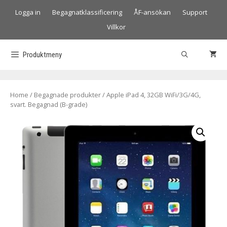
Logga in
Begagnatklassificering
ÅF-ansökan
Support
Villkor
Produktmeny
Home
/
Begagnade produkter
/ Apple iPad 4, 32GB WiFi/3G/4G,
svart. Begagnad (B-grade)