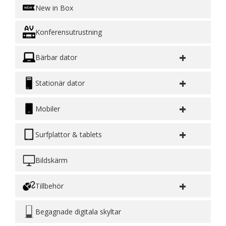
New in Box
Konferensutrustning
+
Bärbar dator
+
Stationär dator
+
Mobiler
+
Surfplattor & tablets
Bildskärm
+
Tillbehör
Begagnade digitala skyltar